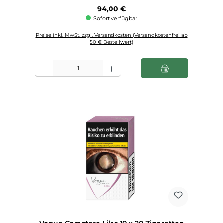
Regulärer Preis:
94,00 €
Sofort verfügbar
Preise inkl. MwSt. zzgl. Versandkosten (Versandkostenfrei ab
50 € Bestellwert)
Produkt Anzahl: Gib den gewünschten Wert ein oder benutze die Schaltfl
Vogue Caractere Lilas 10 x 20 Zigaretten