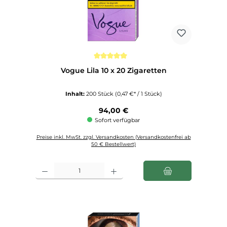
Durchschnittliche Bewertung von 5 von 5 Sternen
Vogue Lila 10 x 20 Zigaretten
Inhalt:
200 Stück
(0,47 €* / 1 Stück)
Regulärer Preis:
94,00 €
Sofort verfügbar
Preise inkl. MwSt. zzgl. Versandkosten (Versandkostenfrei ab
50 € Bestellwert)
Produkt Anzahl: Gib den gewünschten Wert ein oder benutze die Schaltfl