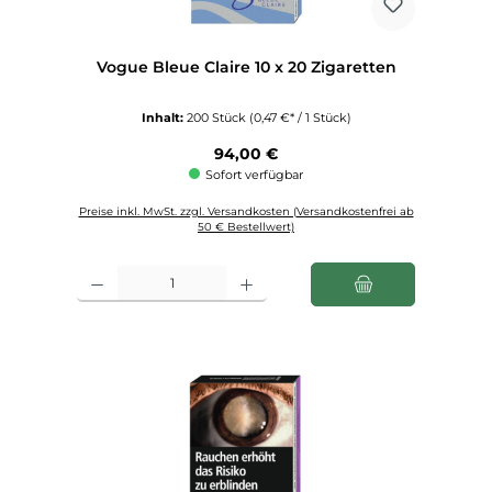
Vogue Bleue Claire 10 x 20 Zigaretten
Inhalt:
200 Stück
(0,47 €* / 1 Stück)
Regulärer Preis:
94,00 €
Sofort verfügbar
Preise inkl. MwSt. zzgl. Versandkosten (Versandkostenfrei ab
50 € Bestellwert)
Produkt Anzahl: Gib den gewünschten Wert ein oder benutze die Schaltfl