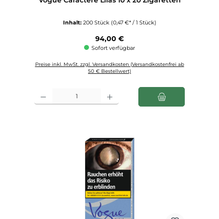
Inhalt:
200 Stück
(0,47 €* / 1 Stück)
Regulärer Preis:
94,00 €
Sofort verfügbar
Preise inkl. MwSt. zzgl. Versandkosten (Versandkostenfrei ab
50 € Bestellwert)
Produkt Anzahl: Gib den gewünschten Wert ein oder benutze die Schaltfl