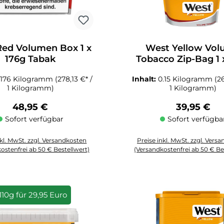
ed Volumen Box 1 x
West Yellow Vo
176g Tabak
Tobacco Zip-Bag 1 
Tabak
.176 Kilogramm
(278,13 €* /
Inhalt:
0.15 Kilogramm
(2
1 Kilogramm)
1 Kilogramm)
Regulärer Preis:
Regulärer 
48,95 €
39,95 €
Sofort verfügbar
Sofort verfügba
nkl. MwSt. zzgl. Versandkosten
Preise inkl. MwSt. zzgl. Vers
ostenfrei ab 50 € Bestellwert)
(Versandkostenfrei ab 50 € Be
zahl: Gib den gewünschten Wert ein oder benutze die Schaltflächen um die
Produkt Anzahl: Gib den gewüns
110g für 29,95 Euro