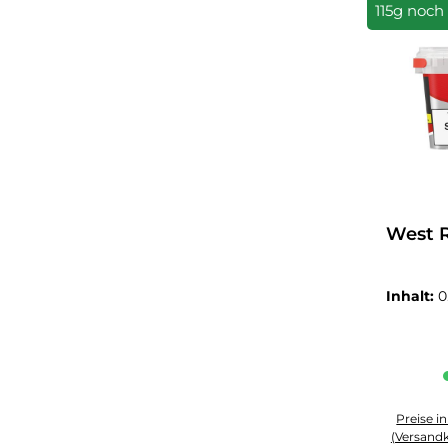
115g noch
West R
Inhalt:
0
Preise i
(Versandk