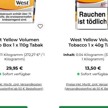
t Yellow Volumen
West Yellow Vo
 Box 1 x 110g Tabak
Tobacco 1 x 40g 
.11 Kilogramm
(272,27 €* / 1
Inhalt:
0.04 Kilogramm
(3
Kilogramm)
1 Kilogramm)
Regulärer Preis:
Regulärer 
29,95 €
13,50 €
Sofort verfügbar
Sofort verfügba
nkl. MwSt. zzgl. Versandkosten
Preise inkl. MwSt. zzgl. Vers
ostenfrei ab 50 € Bestellwert)
(Versandkostenfrei ab 50 € Be
zahl: Gib den gewünschten Wert ein oder benutze die Schaltflächen um die
Produkt Anzahl: Gib den gewüns