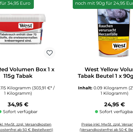
 für 34,95 Euro
noch mit 90g für 24,95 Eu
ed Volumen Box 1 x
West Yellow Vol
115g Tabak
Tabak Beutel 1 x 90
.115 Kilogramm
(303,91 €* /
Inhalt:
0.09 Kilogramm
(2
1 Kilogramm)
1 Kilogramm)
Regulärer Preis:
Regulärer 
34,95 €
24,95 €
Sofort verfügbar
Sofort verfügba
nkl. MwSt. zzgl. Versandkosten
Preise inkl. MwSt. zzgl. Vers
ostenfrei ab 50 € Bestellwert)
(Versandkostenfrei ab 50 € Be