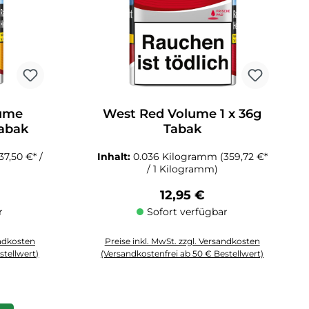
lume
West Red Volume 1 x 36g
Tabak
Tabak
37,50 €* /
Inhalt:
0.036 Kilogramm
(359,72 €*
/ 1 Kilogramm)
Preis:
Regulärer Preis:
12,95 €
r
Sofort verfügbar
andkosten
Preise inkl. MwSt. zzgl. Versandkosten
stellwert)
(Versandkostenfrei ab 50 € Bestellwert)
 Anzahl zu erhöhen oder zu reduzieren.
chten Wert ein oder benutze die Schaltflächen um die Anzahl zu erhöhen 
Produkt Anzahl: Gib den gewünschten Wert ein oder