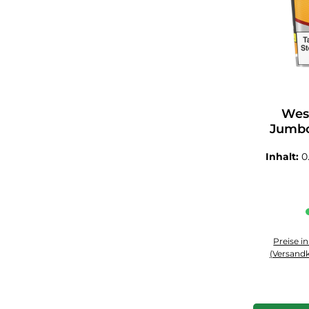
Wes
Jumbo
Inhalt:
0
Preise i
(Versandk
Produkt An