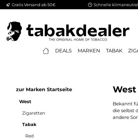
Gratis Versand ab 50€
Schnelle klimaneutral
springen
Zur Hauptnavigation springen
DEALS
MARKEN
TABAK
ZIG
West 
zur Marken Startseite
West
Bekannt fü
die selbst
Zigaretten
andere Sort
Tabak
Red