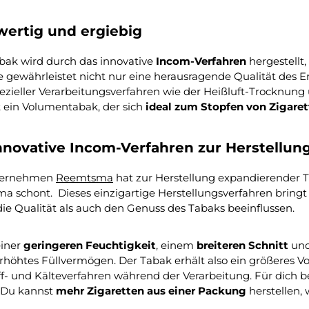
ertig und ergiebig
bak wird durch das innovative
Incom-Verfahren
hergestellt
 gewährleistet nicht nur eine herausragende Qualität des E
zieller Verarbeitungsverfahren wie der Heißluft-Trocknung 
t ein Volumentabak, der sich
ideal zum Stopfen von Zigare
nnovative Incom-Verfahren zur Herstellun
ternehmen
Reemtsma
hat zur Herstellung expandierender T
a schont. Dieses einzigartige Herstellungsverfahren bringt 
ie Qualität als auch den Genuss des Tabaks beeinflussen.
iner
geringeren Feuchtigkeit
, einem
breiteren Schnitt
un
erhöhtes Füllvermögen. Der Tabak erhält also ein größeres V
ff- und Kälteverfahren während der Verarbeitung. Für dich 
. Du kannst
mehr Zigaretten aus einer Packung
herstellen, 