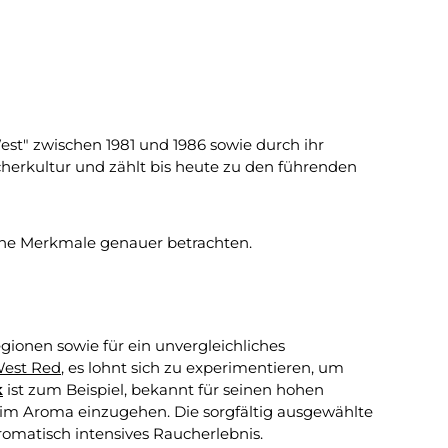
 Anzahl zu erhöhen oder zu reduzieren.
chten Wert ein oder benutze die Schaltflächen um die Anzahl zu erhöhen 
st" zwischen 1981 und 1986 sowie durch ihr
herkultur und zählt bis heute zu den führenden
che Merkmale genauer betrachten.
ionen sowie für ein unvergleichliches
est Red
, es lohnt sich zu experimentieren, um
k
ist zum Beispiel, bekannt für seinen hohen
eim Aroma einzugehen. Die sorgfältig ausgewählte
romatisch intensives Raucherlebnis.