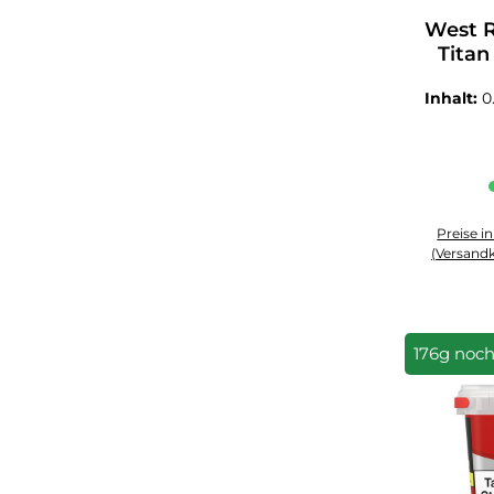
Durchsch
West 
Titan
Inhalt:
0
Preise i
(Versandk
Produkt An
176g noch