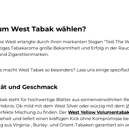
zahl: Gib den gewünschten Wert ein oder benutze die Schaltflächen um die
Produkt Anzahl: Gib den gewüns
m West Tabak wählen?
ke West erlangte durch ihren markanten Slogan "Test The We
rtiges Tabakaroma große Bekanntheit und Erfolg in der Rauc
und Zigarettenmarken.
s macht West Tabak so besonders? Lass uns einige spezifis
tät und Geschmack
bak steht für hochwertige Blätter aus sonnenverwöhnten Reg
lebnis. Ob mild mit dem West Silver oder würzig mit dem
W
erfekte Mischung zu finden. Der
West Yellow Volumentaba
gehalt und liefert einen kräftigen Kick ohne Kompromisse b
 aus Virginia-, Burley- und Orient-Tabaken garantiert ein a