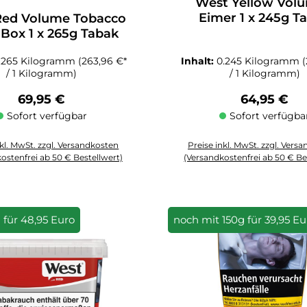
West Yellow Vol
nittliche Bewertung von 5 von 5 Sternen
Eimer 1 x 245g T
Red Volume Tobacco
 Box 1 x 265g Tabak
.265 Kilogramm
(263,96 €*
Inhalt:
0.245 Kilogramm
/ 1 Kilogramm)
/ 1 Kilogramm)
Regulärer Preis:
Regulärer 
69,95 €
64,95 €
Sofort verfügbar
Sofort verfügba
nkl. MwSt. zzgl. Versandkosten
Preise inkl. MwSt. zzgl. Vers
ostenfrei ab 50 € Bestellwert)
(Versandkostenfrei ab 50 € Be
zahl: Gib den gewünschten Wert ein oder benutze die Schaltflächen um die
Produkt Anzahl: Gib den gewüns
 für 48,95 Euro
noch mit 150g für 39,95 E