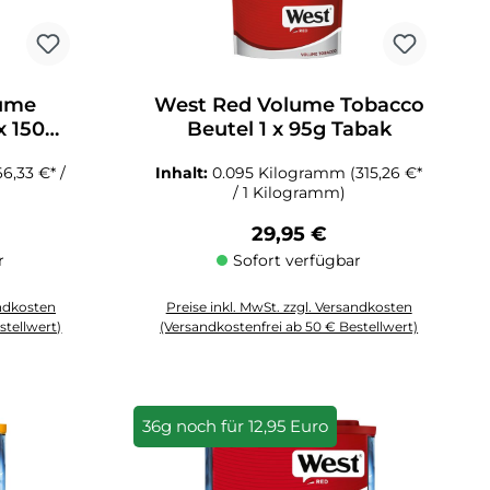
lume
West Red Volume Tobacco
x 150g
Beutel 1 x 95g Tabak
66,33 €* /
Inhalt:
0.095 Kilogramm
(315,26 €*
/ 1 Kilogramm)
Preis:
Regulärer Preis:
29,95 €
r
Sofort verfügbar
andkosten
Preise inkl. MwSt. zzgl. Versandkosten
stellwert)
(Versandkostenfrei ab 50 € Bestellwert)
 Anzahl zu erhöhen oder zu reduzieren.
chten Wert ein oder benutze die Schaltflächen um die Anzahl zu erhöhen 
Produkt Anzahl: Gib den gewünschten Wert ein oder
36g noch für 12,95 Euro