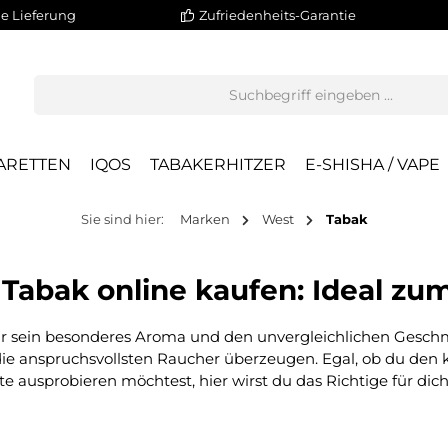
e Lieferung
Zufriedenheits-Garantie
ARETTEN
IQOS
TABAKERHITZER
E-SHISHA / VAPE
Sie sind hier:
Marken
West
Tabak
Tabak online kaufen: Ideal zu
r sein besonderes Aroma und den unvergleichlichen Geschma
 die anspruchsvollsten Raucher überzeugen. Egal, ob du den
e ausprobieren möchtest, hier wirst du das Richtige für dich