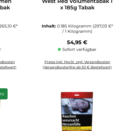
umen
West Red Volumentabak 1
abak
x 185g Tabak
(265,10 €*
Inhalt:
0.185 Kilogramm
(297,03 €*
/ 1 Kilogramm)
Preis:
Regulärer Preis:
54,95 €
r
Sofort verfügbar
andkosten
Preise inkl. MwSt. zzgl. Versandkosten
stellwert)
(Versandkostenfrei ab 50 € Bestellwert)
 Anzahl zu erhöhen oder zu reduzieren.
chten Wert ein oder benutze die Schaltflächen um die Anzahl zu erhöhen 
Produkt Anzahl: Gib den gewünschten Wert ein oder
uro