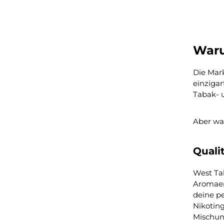
Produkt An
Waru
Die Mar
einziga
Tabak- 
Aber wa
Quali
West Ta
Aromaer
deine p
Nikotin
Mischung