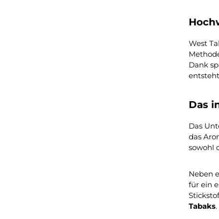
Hochw
West Ta
Methode
Dank spe
entsteh
Das i
Das Un
das Arom
sowohl d
Neben e
für ein 
Sticksto
Tabaks