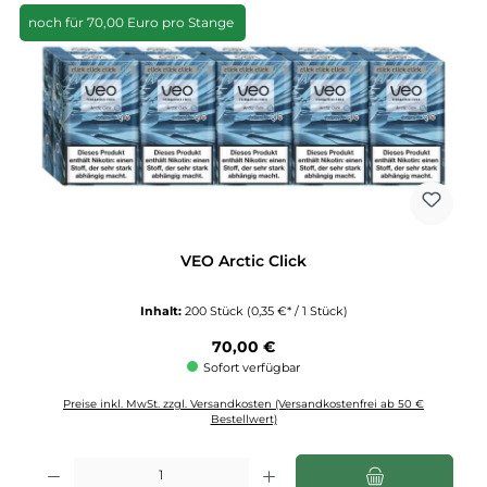
noch für 70,00 Euro pro Stange
VEO Arctic Click
Inhalt:
200 Stück
(0,35 €* / 1 Stück)
Regulärer Preis:
70,00 €
Sofort verfügbar
Preise inkl. MwSt. zzgl. Versandkosten (Versandkostenfrei ab 50 €
Bestellwert)
Produkt Anzahl: Gib den gewünschten Wert ein oder benutze die Schaltflächen u