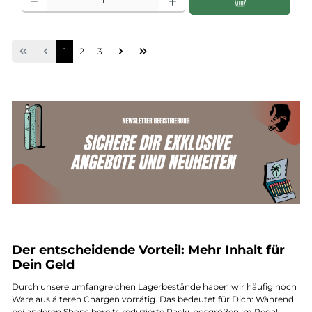
Seite
Seite
Seite
1
2
3
Der entscheidende Vorteil: Mehr Inhalt für
Dein Geld
Durch unsere umfangreichen Lagerbestände haben wir häufig noch
Ware aus älteren Chargen vorrätig. Das bedeutet für Dich: Während
bei anderen Shops bereits reduzierte Packungsgrößen im Regal