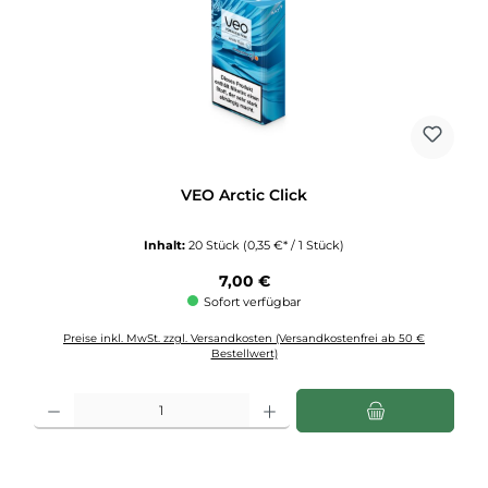
VEO Arctic Click
Inhalt:
20 Stück
(0,35 €* / 1 Stück)
Regulärer Preis:
7,00 €
Sofort verfügbar
Preise inkl. MwSt. zzgl. Versandkosten (Versandkostenfrei ab 50 €
Bestellwert)
Produkt Anzahl: Gib den gewünschten Wert ein oder benutze die Schaltflächen u