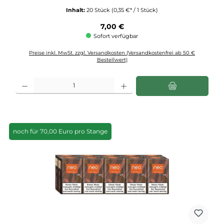
Inhalt:
20 Stück
(0,35 €* / 1 Stück)
Regulärer Preis:
7,00 €
Sofort verfügbar
Preise inkl. MwSt. zzgl. Versandkosten (Versandkostenfrei ab 50 €
Bestellwert)
Produkt Anzahl: Gib den gewünschten Wert ein oder benutze die Schaltflächen u
noch für 70,00 Euro pro Stange