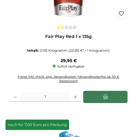
Durchschnittliche Bewertung von 2 von 5 Sternen
Fair Play Red 1 x 135g
Inhalt:
0.135 Kilogramm
(221,85 €* / 1 Kilogramm)
Regulärer Preis:
29,95 €
Sofort verfügbar
Preise inkl. MwSt. zzgl. Versandkosten (Versandkostenfrei ab 50 €
Bestellwert)
Produkt Anzahl: Gib den gewünschten Wert ein oder benutze die Schaltflächen u
noch für 7,00 Euro pro Packung