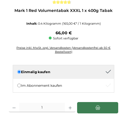
Durchschnittliche Bewertung von 4.6 von 5 Sternen
Mark 1 Red Volumentabak XXXL 1 x 400g Tabak
Inhalt:
0.4 Kilogramm
(165,00 €* / 1 Kilogramm)
Regulärer Preis:
66,00 €
Sofort verfügbar
Preise inkl. MwSt. zzgl. Versandkosten (Versandkostenfrei ab 50 €
Bestellwert)
Einmalig kaufen
Im Abonnement kaufen
Produkt Anzahl: Gib den gewünschten Wert ein oder benutze die Schaltflächen u