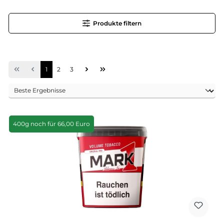
Produkte filtern
Seite
Seite
Seite
1
2
3
400g noch für 66,00 Euro