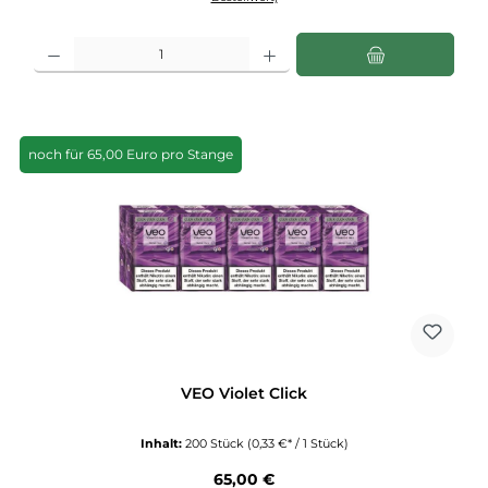
Produkt Anzahl: Gib den gewünschten Wert ein oder benutze die Schaltflächen u
noch für 65,00 Euro pro Stange
VEO Violet Click
Inhalt:
200 Stück
(0,33 €* / 1 Stück)
Regulärer Preis:
65,00 €