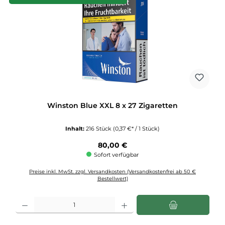
Winston Blue XXL 8 x 27 Zigaretten
Inhalt:
216 Stück
(0,37 €* / 1 Stück)
Regulärer Preis:
80,00 €
Sofort verfügbar
Preise inkl. MwSt. zzgl. Versandkosten (Versandkostenfrei ab 50 €
Bestellwert)
Produkt Anzahl: Gib den gewünschten Wert ein oder benutze die Schaltflächen u