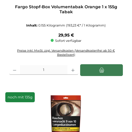
Fargo Stopf-Box Volumentabak Orange 1 x 155g
Tabak
Inhalt:
0.155 Kilogramm
(193,23 €* / 1 Kilogramm)
Regulärer Preis:
29,95 €
Sofort verfügbar
Preise inkl. MwSt. zzgl. Versandkosten (Versandkostenfrei ab 50 €
Bestellwert)
Produkt Anzahl: Gib den gewünschten Wert ein oder benutze die Schaltflächen u
noch mit 135g