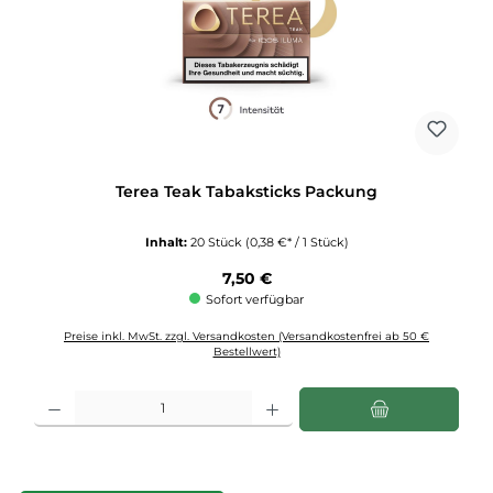
Terea Teak Tabaksticks Packung
Inhalt:
20 Stück
(0,38 €* / 1 Stück)
Regulärer Preis:
7,50 €
Sofort verfügbar
Preise inkl. MwSt. zzgl. Versandkosten (Versandkostenfrei ab 50 €
Bestellwert)
Produkt Anzahl: Gib den gewünschten Wert ein oder benutze die Schaltflächen u