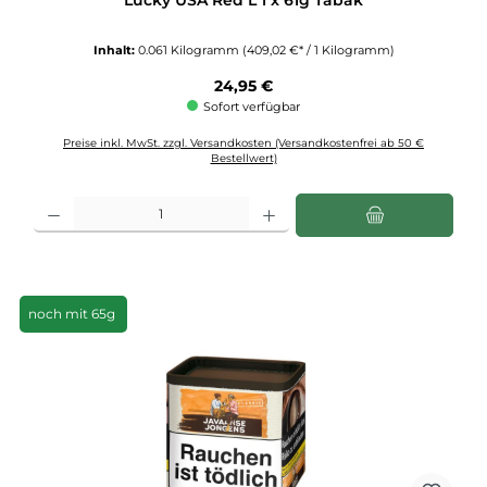
Inhalt:
0.061 Kilogramm
(409,02 €* / 1 Kilogramm)
Regulärer Preis:
24,95 €
Sofort verfügbar
Preise inkl. MwSt. zzgl. Versandkosten (Versandkostenfrei ab 50 €
Bestellwert)
Produkt Anzahl: Gib den gewünschten Wert ein oder benutze die Schaltflächen u
noch mit 65g