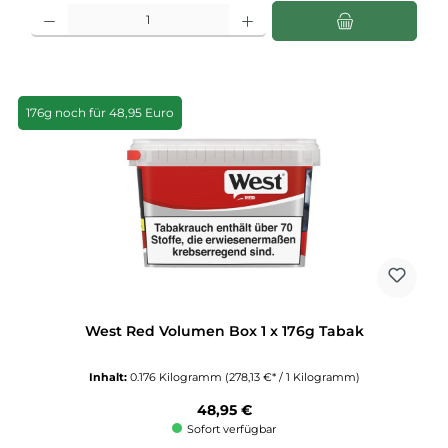
Produkt Anzahl: Gib den gewünschten Wert ein oder benutze die Schaltflächen u
176g noch für 48,95 Euro
West Red Volumen Box 1 x 176g Tabak
Inhalt:
0.176 Kilogramm
(278,13 €* / 1 Kilogramm)
Regulärer Preis:
48,95 €
Sofort verfügbar