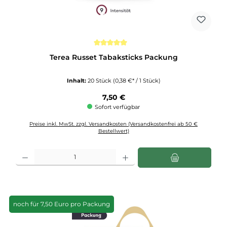
Durchschnittliche Bewertung von 5 von 5 Sternen
Terea Russet Tabaksticks Packung
Inhalt:
20 Stück
(0,38 €* / 1 Stück)
Regulärer Preis:
7,50 €
Sofort verfügbar
Preise inkl. MwSt. zzgl. Versandkosten (Versandkostenfrei ab 50 €
Bestellwert)
Produkt Anzahl: Gib den gewünschten Wert ein oder benutze die Schaltflächen u
noch für 7,50 Euro pro Packung