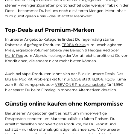
stehen – weniger Zigaretten pro Schachtel oder weniger Tabak in der
Dose – bekommst Du bei uns noch die älteren Mengen. Mehr Inhalt
zum günstigeren Preis – das ist echter Mehrwert.
Top-Deals auf Premium-Marken
In unserer Angebots-Kategorie findest Du regelmäßig starke
Rabatte auf gefragte Produkte.
TEREA Sticks
zum unschlagbaren
Preis, ergiebige Volumentabake wie
Benson & Hedges Red
oder
Mark1 Red
zum Altpreis – solange der Vorrat reicht, profitierst Du von
Konditionen, die andere nicht mehr bieten können.
Auch bei Vape-Produkten lohnt sich der Blick in unsere Deals: Das
Blu Bar Pod Kit Probierpaket
für nur 9,95€ statt 18,90€,
IQOS Iluma
zum Einführungspreis oder
VEEV ONE Probierangebote
für 11,99€ –
hier sparst Du beim Einstieg in moderne Alternativen deutlich.
Günstig online kaufen ohne Kompromisse
Bei unseren Angeboten geht es nicht um minderwertige
Restposten, sondern um Markenqualität zu fairen Preisen. Du
erhältst dieselben hochwertigen Produkte, die Du kennst und
schätzt – nur eben oftmals günstiger als anderswo. Viele unserer