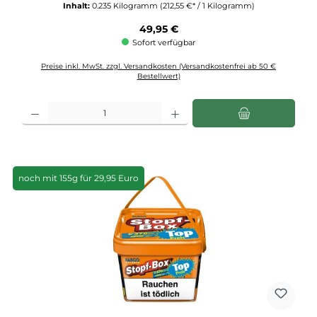
Inhalt:
0.235 Kilogramm
(212,55 €* / 1 Kilogramm)
Regulärer Preis:
49,95 €
Sofort verfügbar
Preise inkl. MwSt. zzgl. Versandkosten (Versandkostenfrei ab 50 €
Bestellwert)
Produkt Anzahl: Gib den gewünschten Wert ein oder benutze die Schaltflächen u
noch mit 155g für 29,95 Euro