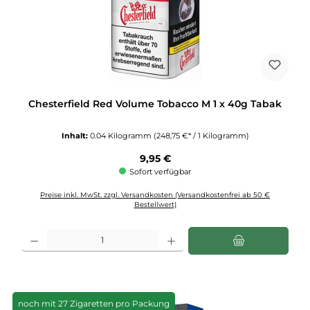
Chesterfield Red Volume Tobacco M 1 x 40g Tabak
Inhalt:
0.04 Kilogramm
(248,75 €* / 1 Kilogramm)
Regulärer Preis:
9,95 €
Sofort verfügbar
Preise inkl. MwSt. zzgl. Versandkosten (Versandkostenfrei ab 50 €
Bestellwert)
Produkt Anzahl: Gib den gewünschten Wert ein oder benutze die Schaltflächen u
noch mit 27 Zigaretten pro Packung