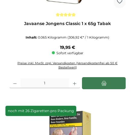
Durchschnittliche Bewertung von 5 von 5 Sternen
Javaanse Jongens Classic 1 x 65g Tabak
Inhalt:
0.065 Kilogramm
(306,92 €* / 1 Kilogramm)
Regulärer Preis:
19,95 €
Sofort verfügbar
Preise inkl. MwSt. zzgl. Versandkosten (Versandkostenfrei ab 50 €
Bestellwert)
Produkt Anzahl: Gib den gewünschten Wert ein oder benutze die Schaltflächen u
noch mit 26 Zigaretten pro Packung