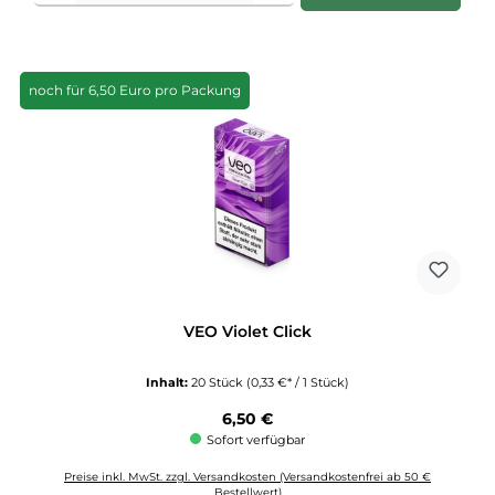
noch für 6,50 Euro pro Packung
VEO Violet Click
Inhalt:
20 Stück
(0,33 €* / 1 Stück)
Regulärer Preis:
6,50 €
Sofort verfügbar
Preise inkl. MwSt. zzgl. Versandkosten (Versandkostenfrei ab 50 €
Bestellwert)