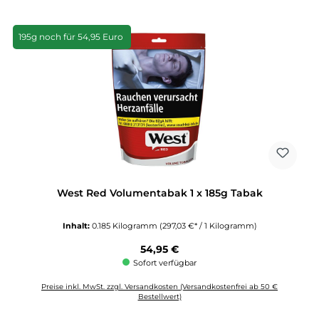
195g noch für 54,95 Euro
West Red Volumentabak 1 x 185g Tabak
Inhalt:
0.185 Kilogramm
(297,03 €* / 1 Kilogramm)
Regulärer Preis:
54,95 €
Sofort verfügbar
Preise inkl. MwSt. zzgl. Versandkosten (Versandkostenfrei ab 50 €
Bestellwert)