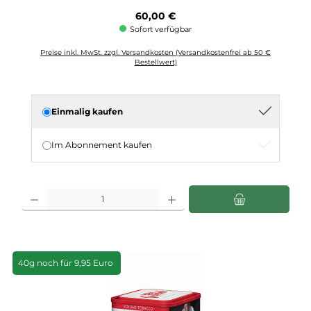
Regulärer Preis:
60,00 €
Sofort verfügbar
Preise inkl. MwSt. zzgl. Versandkosten (Versandkostenfrei ab 50 €
Bestellwert)
Einmalig kaufen
Im Abonnement kaufen
Produkt Anzahl: Gib den gewünschten Wert ein oder benutze die Schaltflächen u
40g noch für 9,95 Euro