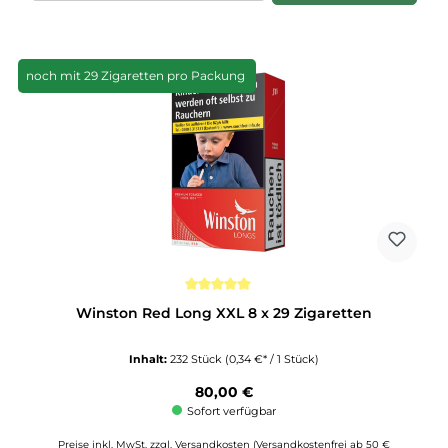
noch mit 29 Zigaretten pro Packung
Durchschnittliche Bewertung von 5 von 5 Sternen
Winston Red Long XXL 8 x 29 Zigaretten
Inhalt:
232 Stück
(0,34 €* / 1 Stück)
Regulärer Preis:
80,00 €
Sofort verfügbar
Preise inkl. MwSt. zzgl. Versandkosten (Versandkostenfrei ab 50 €