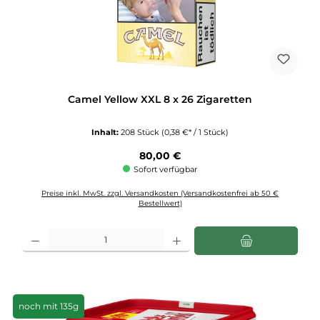
Camel Yellow XXL 8 x 26 Zigaretten
Inhalt:
208 Stück
(0,38 €* / 1 Stück)
Regulärer Preis:
80,00 €
Sofort verfügbar
Preise inkl. MwSt. zzgl. Versandkosten (Versandkostenfrei ab 50 €
Bestellwert)
Produkt Anzahl: Gib den gewünschten Wert ein oder benutze die Schaltflächen u
noch mit 135g