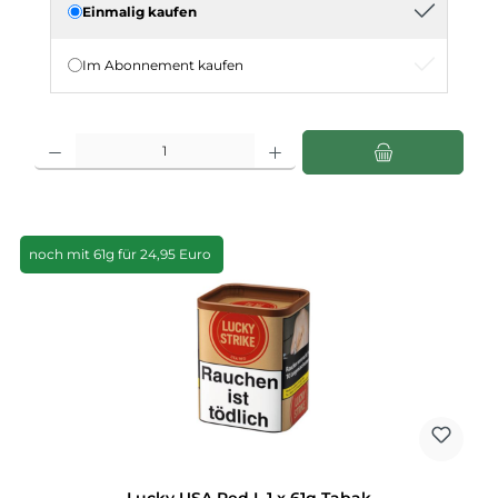
Einmalig kaufen
Im Abonnement kaufen
Produkt Anzahl: Gib den gewünschten Wert ein oder benutze die Schaltflächen u
noch mit 61g für 24,95 Euro
Lucky USA Red L 1 x 61g Tabak