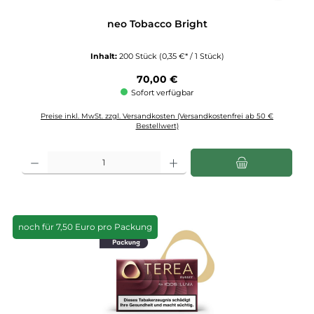
neo Tobacco Bright
Inhalt:
200 Stück
(0,35 €* / 1 Stück)
Regulärer Preis:
70,00 €
Sofort verfügbar
Preise inkl. MwSt. zzgl. Versandkosten (Versandkostenfrei ab 50 €
Bestellwert)
Produkt Anzahl: Gib den gewünschten Wert ein oder benutze die Schaltflächen u
noch für 7,50 Euro pro Packung