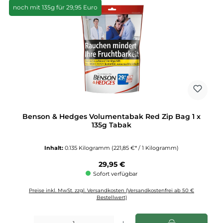
noch mit 135g für 29,95 Euro
Benson & Hedges Volumentabak Red Zip Bag 1 x
135g Tabak
Inhalt:
0.135 Kilogramm
(221,85 €* / 1 Kilogramm)
Regulärer Preis:
29,95 €
Sofort verfügbar
Preise inkl. MwSt. zzgl. Versandkosten (Versandkostenfrei ab 50 €
Bestellwert)
Produkt Anzahl: Gib den gewünschten Wert ein oder benutze die Schaltflächen u