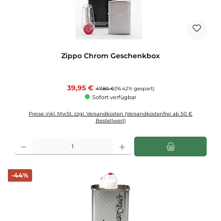
Zippo Chrom Geschenkbox
Verkaufspreis:
39,95 €
Regulärer Preis:
47,80 €
(16.42% gespart)
Sofort verfügbar
Preise inkl. MwSt. zzgl. Versandkosten (Versandkostenfrei ab 50 €
Bestellwert)
Produkt Anzahl: Gib den gewünschten Wert ein oder benutze die Schaltflächen u
Rabatt
-44%