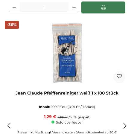
Produkt Anzahl: Gib den gewünschten Wert ein oder benutze die Schaltflächen u
Rabatt
-36%
Jean Claude Pfeiffenreiniger weiß 1 x 100 Stück
Inhalt:
100 Stück
(0,01 €* / 1 Stück)
Verkaufspreis:
1,29 €
Regulärer Preis:
2,00 €
(35.5% gespart)
Sofort verfügbar
Preise inkl. MwSt. zzgl. Versandkosten (Versandkostenfrei ab 50 €