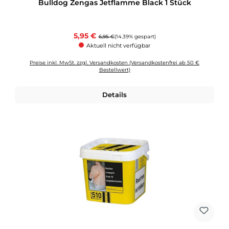
Bulldog Zengas Jetflamme Black 1 Stück
Verkaufspreis:
5,95 €
Regulärer Preis:
6,95 €
(14.39% gespart)
Aktuell nicht verfügbar
Preise inkl. MwSt. zzgl. Versandkosten (Versandkostenfrei ab 50 €
Bestellwert)
Details