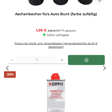
Aschenbecher fürs Auto Bunt (farbe zufällig)
Verkaufspreis:
1,99 €
Regulärer Preis:
3,25 €
(38.77% gespart)
Sofort verfügbar
Preise inkl. MwSt. zzgl. Versandkosten (Versandkostenfrei ab 50 €
Bestellwert)
Produkt Anzahl: Gib den gewünschten Wert ein oder benutze die Schaltflächen u
Rabatt
-39%