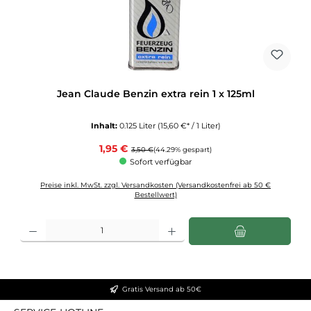
Jean Claude Benzin extra rein 1 x 125ml
Inhalt:
0.125 Liter
(15,60 €* / 1 Liter)
Verkaufspreis:
1,95 €
Regulärer Preis:
3,50 €
(44.29% gespart)
Sofort verfügbar
Preise inkl. MwSt. zzgl. Versandkosten (Versandkostenfrei ab 50 €
Bestellwert)
Produkt Anzahl: Gib den gewünschten Wert ein oder benutze die Schaltflächen u
Gratis Versand ab 50€