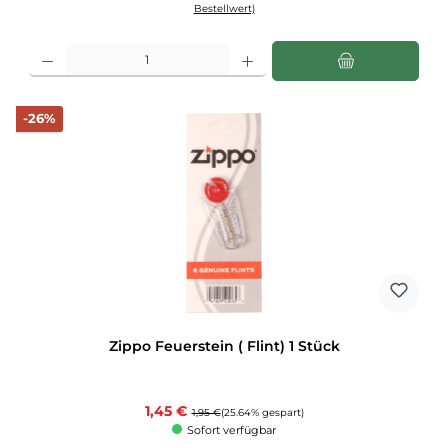
Bestellwert)
Produkt Anzahl: Gib den gewünschten Wert ein oder benutze die Schaltflächen u
Rabatt
-26%
Zippo Feuerstein ( Flint) 1 Stück
Verkaufspreis:
1,45 €
Regulärer Preis:
1,95 €
(25.64% gespart)
Sofort verfügbar