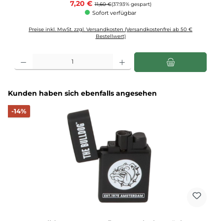
Verkaufspreis:
7,20 €
Regulärer Preis:
11,60 €
(37.93% gespart)
Sofort verfügbar
Preise inkl. MwSt. zzgl. Versandkosten (Versandkostenfrei ab 50 €
Bestellwert)
Produkt Anzahl: Gib den gewünschten Wert ein oder benutze die Schaltflächen u
Produktgalerie überspringen
Kunden haben sich ebenfalls angesehen
Rabatt
-14%