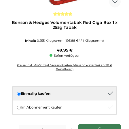
Durchschnittliche Bewertung von 5 von 5 Sternen
Benson & Hedges Volumentabak Red Giga Box 1 x
255g Tabak
Inhalt:
0.255 Kilogramm
(195,88 €* / 1 Kilogramm)
Regulärer Preis:
49,95 €
Sofort verfügbar
Preise inkl. MwSt. zzgl. Versandkosten (Versandkostenfrei ab 50 €
Bestellwert)
Einmalig kaufen
Im Abonnement kaufen
Produkt Anzahl: Gib den gewünschten Wert ein oder benutze die Schaltflächen u