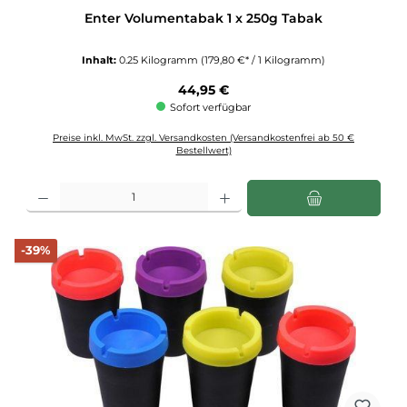
Enter Volumentabak 1 x 250g Tabak
Inhalt:
0.25 Kilogramm
(179,80 €* / 1 Kilogramm)
Regulärer Preis:
44,95 €
Sofort verfügbar
Preise inkl. MwSt. zzgl. Versandkosten (Versandkostenfrei ab 50 €
Bestellwert)
Produkt Anzahl: Gib den gewünschten Wert ein oder benutze die Schaltflächen u
Rabatt
-39%