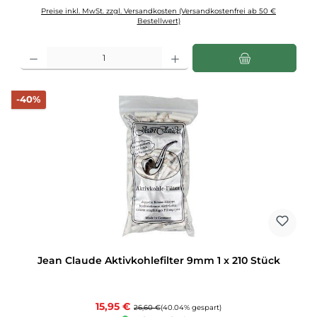
Preise inkl. MwSt. zzgl. Versandkosten (Versandkostenfrei ab 50 €
Bestellwert)
Produkt Anzahl: Gib den gewünschten Wert ein oder benutze die Schaltflächen u
Rabatt
-40%
Jean Claude Aktivkohlefilter 9mm 1 x 210 Stück
Verkaufspreis:
15,95 €
Regulärer Preis:
26,60 €
(40.04% gespart)