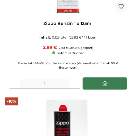
Zippo Benzin 1 x 125ml
Inhalt:
0.125 Liter
(23,92 €* / 1 Liter)
Verkaufspreis:
2,99 €
Regulärer Preis:
4,90 €
(38.98% gespart)
Sofort verfügbar
Preise inkl. MwSt. zzgl. Versandkosten (Versandkostenfrei ab 50 €
Bestellwert)
Produkt Anzahl: Gib den gewünschten Wert ein oder benutze die Schaltflächen u
Rabatt
-16%