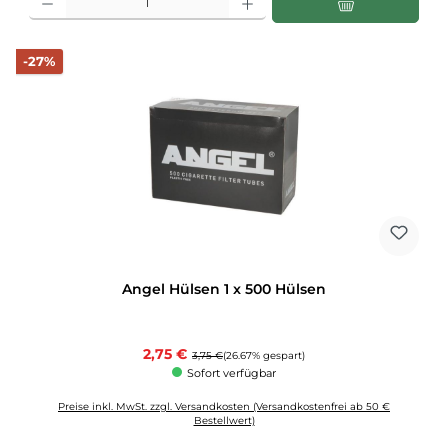
Rabatt
-27%
Angel Hülsen 1 x 500 Hülsen
Verkaufspreis:
2,75 €
Regulärer Preis:
3,75 €
(26.67% gespart)
Sofort verfügbar
Preise inkl. MwSt. zzgl. Versandkosten (Versandkostenfrei ab 50 €
Bestellwert)