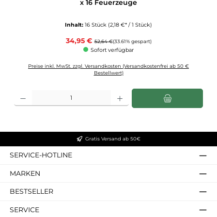
x 16 Feuerzeuge
Inhalt:
16 Stück
(2,18 €* / 1 Stück)
Verkaufspreis:
34,95 €
Regulärer Preis:
52,64 €
(33.61% gespart)
Sofort verfügbar
Preise inkl. MwSt. zzgl. Versandkosten (Versandkostenfrei ab 50 €
Bestellwert)
Produkt Anzahl: Gib den gewünschten Wert ein oder benutze die Schaltflächen u
Gratis Versand ab 50€
SERVICE-HOTLINE
MARKEN
BESTSELLER
SERVICE