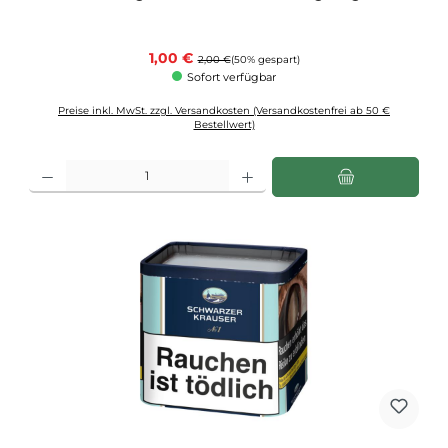
Verkaufspreis:
1,00 €
Regulärer Preis:
2,00 €
(50% gespart)
Sofort verfügbar
Preise inkl. MwSt. zzgl. Versandkosten (Versandkostenfrei ab 50 €
Bestellwert)
Produkt Anzahl: Gib den gewünschten Wert ein oder benutze die Schaltflächen u