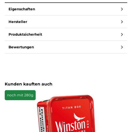
Eigenschaften
Hersteller
Produktsicherheit
Bewertungen
Produktgalerie überspringen
Kunden kauften auch
noch mit 280g