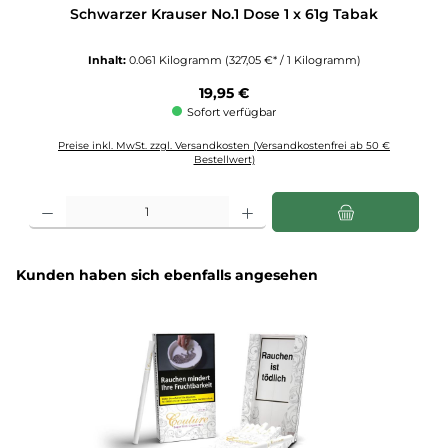
Schwarzer Krauser No.1 Dose 1 x 61g Tabak
Inhalt:
0.061 Kilogramm
(327,05 €* / 1 Kilogramm)
Regulärer Preis:
19,95 €
Sofort verfügbar
Preise inkl. MwSt. zzgl. Versandkosten (Versandkostenfrei ab 50 €
Bestellwert)
Produkt Anzahl: Gib den gewünschten Wert ein oder benutze die Schaltflächen u
Produktgalerie überspringen
Kunden haben sich ebenfalls angesehen