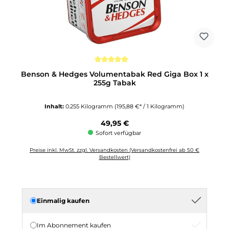
Durchschnittliche Bewertung von 5 von 5 Sternen
Benson & Hedges Volumentabak Red Giga Box 1 x
255g Tabak
Inhalt:
0.255 Kilogramm
(195,88 €* / 1 Kilogramm)
Regulärer Preis:
49,95 €
Sofort verfügbar
Preise inkl. MwSt. zzgl. Versandkosten (Versandkostenfrei ab 50 €
Bestellwert)
Einmalig kaufen
Im Abonnement kaufen