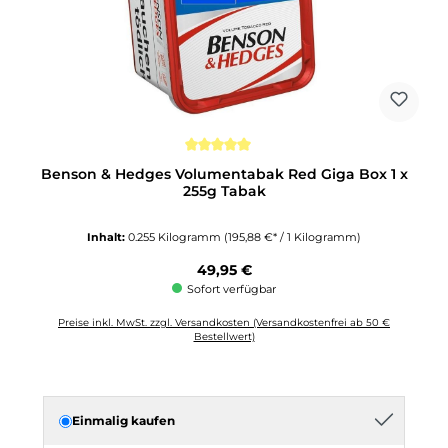
Durchschnittliche Bewertung von 5 von 5 Sternen
Benson & Hedges Volumentabak Red Giga Box 1 x
255g Tabak
Inhalt:
0.255 Kilogramm
(195,88 €* / 1 Kilogramm)
Regulärer Preis:
49,95 €
Sofort verfügbar
Preise inkl. MwSt. zzgl. Versandkosten (Versandkostenfrei ab 50 €
Bestellwert)
Einmalig kaufen