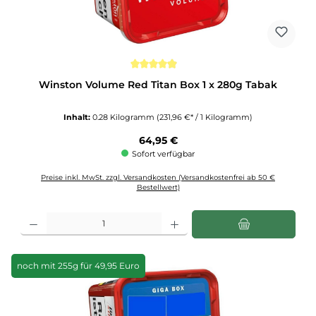
Durchschnittliche Bewertung von 4.9 von 5 Sternen
Winston Volume Red Titan Box 1 x 280g Tabak
Inhalt:
0.28 Kilogramm
(231,96 €* / 1 Kilogramm)
Regulärer Preis:
64,95 €
Sofort verfügbar
Preise inkl. MwSt. zzgl. Versandkosten (Versandkostenfrei ab 50 €
Bestellwert)
Produkt Anzahl: Gib den gewünschten Wert ein oder benutze die Schaltflächen u
noch mit 255g für 49,95 Euro