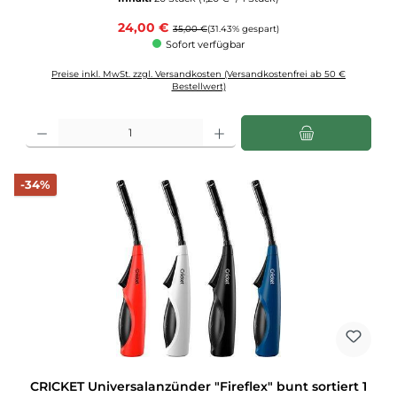
Verkaufspreis:
24,00 €
Regulärer Preis:
35,00 €
(31.43% gespart)
Sofort verfügbar
Preise inkl. MwSt. zzgl. Versandkosten (Versandkostenfrei ab 50 €
Bestellwert)
Produkt Anzahl: Gib den gewünschten Wert ein oder benutze die Schaltflächen u
Rabatt
-34%
CRICKET Universalanzünder "Fireflex" bunt sortiert 1