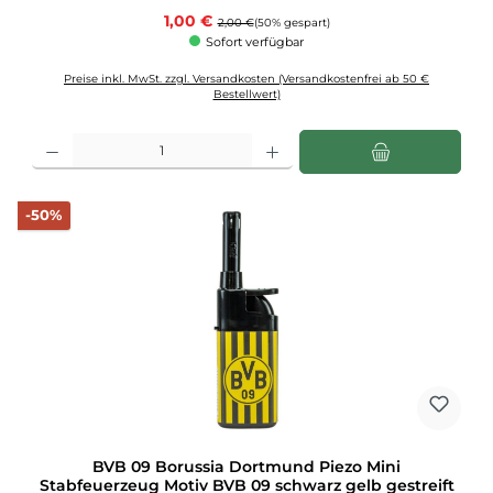
Verkaufspreis:
1,00 €
Regulärer Preis:
2,00 €
(50% gespart)
Sofort verfügbar
Preise inkl. MwSt. zzgl. Versandkosten (Versandkostenfrei ab 50 €
Bestellwert)
Produkt Anzahl: Gib den gewünschten Wert ein oder benutze die Schaltflächen u
Rabatt
-50%
BVB 09 Borussia Dortmund Piezo Mini
Stabfeuerzeug Motiv BVB 09 schwarz gelb gestreift