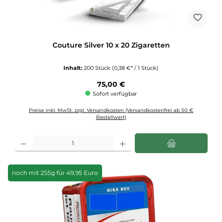
Couture Silver 10 x 20 Zigaretten
Inhalt:
200 Stück
(0,38 €* / 1 Stück)
Regulärer Preis:
75,00 €
Sofort verfügbar
Preise inkl. MwSt. zzgl. Versandkosten (Versandkostenfrei ab 50 €
Bestellwert)
Produkt Anzahl: Gib den gewünschten Wert ein oder benutze die Schaltflächen u
noch mit 255g für 49,95 Euro