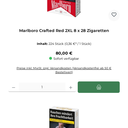
Marlboro Crafted Red 2XL 8 x 28 Zigaretten
Inhalt:
224 Stück
(0,36 €* / 1 Stück)
Regulärer Preis:
80,00 €
Sofort verfügbar
Preise inkl. MwSt. zzgl. Versandkosten (Versandkostenfrei ab 50 €
Bestellwert)
Produkt Anzahl: Gib den gewünschten Wert ein oder benutze die Schaltflächen u