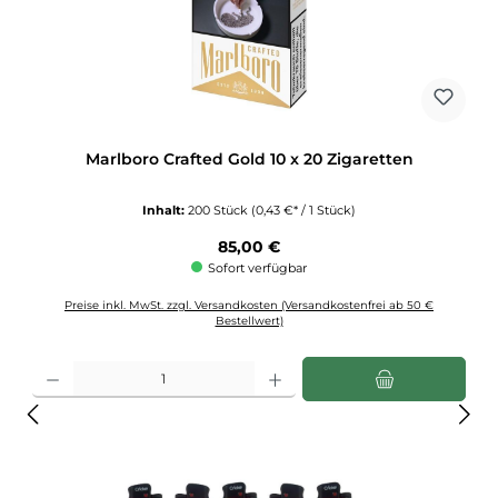
Marlboro Crafted Gold 10 x 20 Zigaretten
Inhalt:
200 Stück
(0,43 €* / 1 Stück)
Regulärer Preis:
85,00 €
Sofort verfügbar
Preise inkl. MwSt. zzgl. Versandkosten (Versandkostenfrei ab 50 €
Bestellwert)
Produkt Anzahl: Gib den gewünschten Wert ein oder benutze die Schaltflächen u