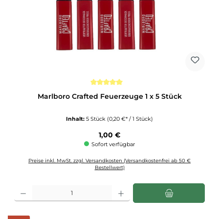
Durchschnittliche Bewertung von 5 von 5 Sternen
Marlboro Crafted Feuerzeuge 1 x 5 Stück
Inhalt:
5 Stück
(0,20 €* / 1 Stück)
Regulärer Preis:
1,00 €
Sofort verfügbar
Preise inkl. MwSt. zzgl. Versandkosten (Versandkostenfrei ab 50 €
Bestellwert)
Produkt Anzahl: Gib den gewünschten Wert ein oder benutze die Schaltflächen u