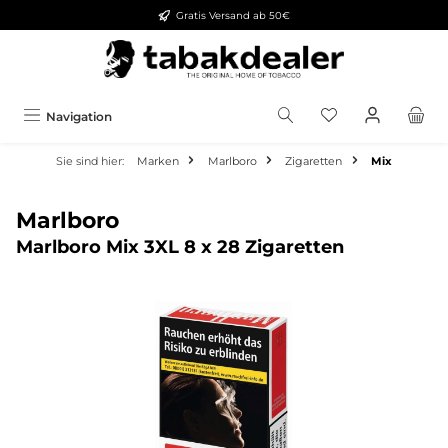
Gratis Versand ab 50€
alt springen
Navigation
Sie sind hier:
Marken
Marlboro
Zigaretten
Mix
Marlboro
Marlboro Mix 3XL 8 x 28 Zigaretten
Bildergalerie überspringen