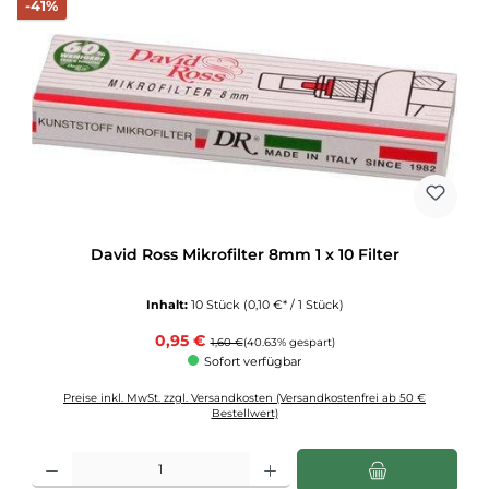
Rabatt
-41%
David Ross Mikrofilter 8mm 1 x 10 Filter
Inhalt:
10 Stück
(0,10 €* / 1 Stück)
Verkaufspreis:
0,95 €
Regulärer Preis:
1,60 €
(40.63% gespart)
Sofort verfügbar
Preise inkl. MwSt. zzgl. Versandkosten (Versandkostenfrei ab 50 €
Bestellwert)
Produkt Anzahl: Gib den gewünschten Wert ein oder benutze die Schaltflächen u