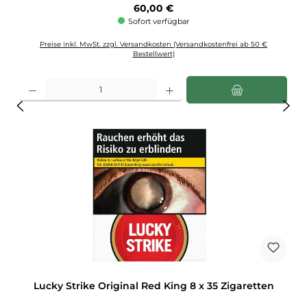
Regulärer Preis:
60,00 €
Sofort verfügbar
Preise inkl. MwSt. zzgl. Versandkosten (Versandkostenfrei ab 50 €
Bestellwert)
Produkt Anzahl: Gib den gewünschten Wert ein oder benutze die Schaltflächen u
Lucky Strike Original Red King 8 x 35 Zigaretten