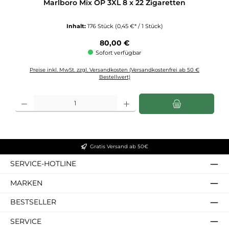
Marlboro Mix OP 3XL 8 x 22 Zigaretten
Inhalt:
176 Stück
(0,45 €* / 1 Stück)
Regulärer Preis:
80,00 €
Sofort verfügbar
Preise inkl. MwSt. zzgl. Versandkosten (Versandkostenfrei ab 50 €
Bestellwert)
Produkt Anzahl: Gib den gewünschten Wert ein oder benutze die Schaltflächen u
Gratis Versand ab 50€
SERVICE-HOTLINE
MARKEN
BESTSELLER
SERVICE