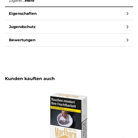
Zigaret…
Mehr
Eigenschaften
Jugendschutz
Bewertungen
Produktgalerie überspringen
Kunden kauften auch