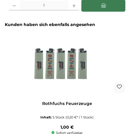
Produkt Anzahl: Gib den gewünschten Wert ein oder benutze die Schaltflächen u
Produktgalerie überspringen
Kunden haben sich ebenfalls angesehen
Rothfuchs Feuerzeuge
Inhalt:
5 Stück
(0,20 €* / 1 Stück)
Regulärer Preis:
1,00 €
Sofort verfügbar