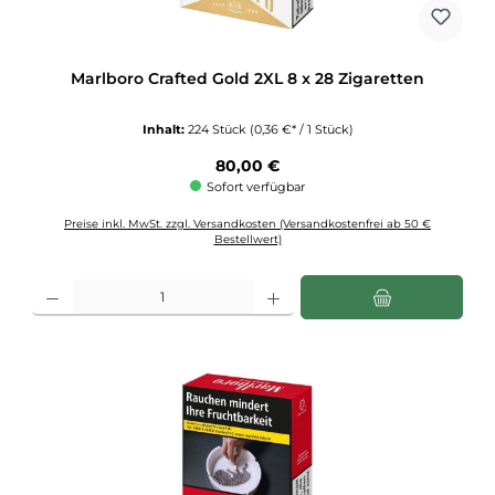
Marlboro Crafted Gold 2XL 8 x 28 Zigaretten
Inhalt:
224 Stück
(0,36 €* / 1 Stück)
Regulärer Preis:
80,00 €
Sofort verfügbar
Preise inkl. MwSt. zzgl. Versandkosten (Versandkostenfrei ab 50 €
Bestellwert)
Produkt Anzahl: Gib den gewünschten Wert ein oder benutze die Schaltflächen u