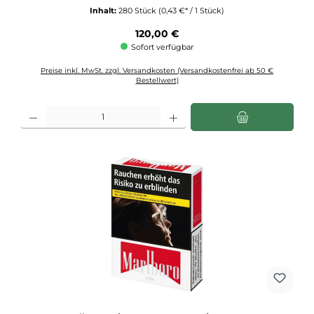
Inhalt:
280 Stück
(0,43 €* / 1 Stück)
Regulärer Preis:
120,00 €
Sofort verfügbar
Preise inkl. MwSt. zzgl. Versandkosten (Versandkostenfrei ab 50 €
Bestellwert)
Produkt Anzahl: Gib den gewünschten Wert ein oder benutze die Schaltflächen u