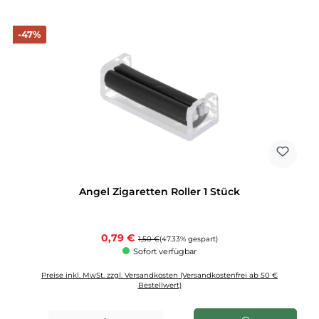
Rabatt
-47%
Angel Zigaretten Roller 1 Stück
Verkaufspreis:
0,79 €
Regulärer Preis:
1,50 €
(47.33% gespart)
Sofort verfügbar
Preise inkl. MwSt. zzgl. Versandkosten (Versandkostenfrei ab 50 €
Bestellwert)
Produkt Anzahl: Gib den gewünschten Wert ein oder benutze die Schaltflächen u