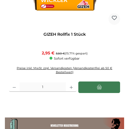
GIZEH Rollfix 1 Stück
Verkaufspreis:
2,95 €
Regulärer Preis:
3,50 €
(15.71% gespart)
Sofort verfügbar
Preise inkl. MwSt. zzgl. Versandkosten (Versandkostenfrei ab 50 €
Bestellwert)
Produkt Anzahl: Gib den gewünschten Wert ein oder benutze die Schaltflächen u