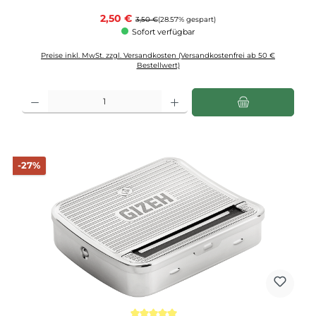
Verkaufspreis:
2,50 €
Regulärer Preis:
3,50 €
(28.57% gespart)
Sofort verfügbar
Preise inkl. MwSt. zzgl. Versandkosten (Versandkostenfrei ab 50 €
Bestellwert)
Produkt Anzahl: Gib den gewünschten Wert ein oder benutze die Schaltflächen u
Rabatt
-27%