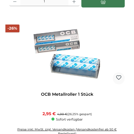
Rabatt
-26%
OCB Metallroller 1 Stück
Verkaufspreis:
2,95 €
Regulärer Preis:
4,00 €
(26.25% gespart)
Sofort verfügbar
Preise inkl. MwSt. zzgl. Versandkosten (Versandkostenfrei ab 50 €
Bestellwert)