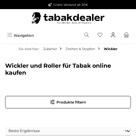
Gratis Versand ab 50€
alt springen
Navigation
Sie sind hier:
Zubehör
Drehen & Stopfen
Wickler
Wickler und Roller für Tabak online
kaufen
Produkte filtern