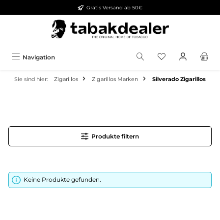
Gratis Versand ab 50€
alt springen
Navigation
Sie sind hier:
Zigarillos
Zigarillos Marken
Silverado Zigarillos
Produkte filtern
Keine Produkte gefunden.