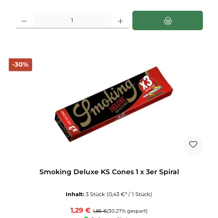
Produkt Anzahl: Gib den gewünschten Wert ein oder benutze die Schaltflächen u
Rabatt
-30%
Smoking Deluxe KS Cones 1 x 3er Spiral
Inhalt:
3 Stück
(0,43 €* / 1 Stück)
Verkaufspreis:
1,29 €
Regulärer Preis:
1,85 €
(30.27% gespart)