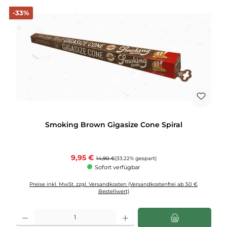
Rabatt
-33%
Smoking Brown Gigasize Cone Spiral
Verkaufspreis:
9,95 €
Regulärer Preis:
14,90 €
(33.22% gespart)
Sofort verfügbar
Preise inkl. MwSt. zzgl. Versandkosten (Versandkostenfrei ab 50 €
Bestellwert)
Produkt Anzahl: Gib den gewünschten Wert ein oder benutze die Schaltflächen u