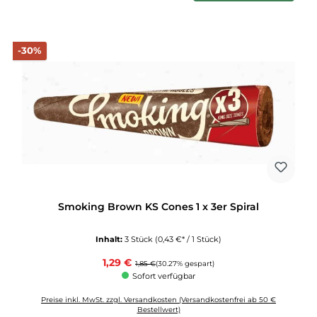
Rabatt
-30%
Smoking Brown KS Cones 1 x 3er Spiral
Inhalt:
3 Stück
(0,43 €* / 1 Stück)
Verkaufspreis:
1,29 €
Regulärer Preis:
1,85 €
(30.27% gespart)
Sofort verfügbar
Preise inkl. MwSt. zzgl. Versandkosten (Versandkostenfrei ab 50 €
Bestellwert)